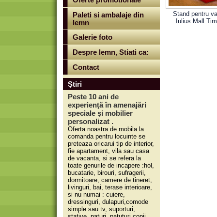
Oferte promotionale
Stand pentru va
Paleti si ambalaje din
Iulius Mall Ti
lemn
Galerie foto
Despre lemn, Stiati ca:
Contact
Ştiri
Peste 10 ani de
experienţă în amenajări
speciale şi mobilier
personalizat .
Oferta noastra de mobila la
comanda pentru locuinte se
preteaza oricarui tip de interior,
fie apartament, vila sau casa
de vacanta, si se refera la
toate genurile de incapere :hol,
bucatarie, birouri, sufragerii,
dormitoare, camere de tineret,
livinguri, bai, terase interioare,
si nu numai : cuiere,
dressinguri, dulapuri,comode
simple sau tv, suporturi,
stative, paturi, patuturi copii,