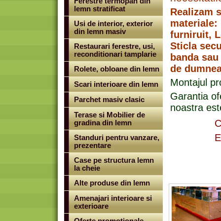
Ferestre termopan din
lemn stratificat
Realizam s
materiale:
Usi de interior, exterior
din lemn masiv
furniruit, L
Sticla secu
Restaurari ferestre, usi,
reconditionari tamplarie
banda sau 
de dumnea
Rolete, obloane din lemn
Montajul p
Scari interioare din lemn
Garantia of
Parchet masiv clasic
noastra est
Terase si Mobilier de
C
gradina din lemn
E
Standuri pentru vanzare,
prezentare
Case pe structura lemn
la cheie
Alte produse din lemn
Amenajari interioare si
exterioare