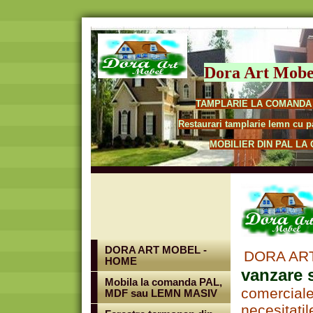
Dora Art Mobe
TAMPLARIE LA COMANDA I
Restaurari tamplarie lemn cu pas
MOBILIER DIN PAL LA
DORA ART MOBEL -
DORA ART
HOME
vanzare 
Mobila la comanda PAL,
comerciale
MDF sau LEMN MASIV
necesitati